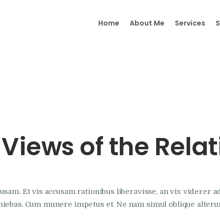
Home
Home
About Me
Services
About Me
Services
Shop
It’s Time
Views of the Relat
Contact Me
usam. Et vis accusam rationibus liberavisse, an vix viderer 
niebas. Cum munere impetus et. Ne nam simul oblique alteru