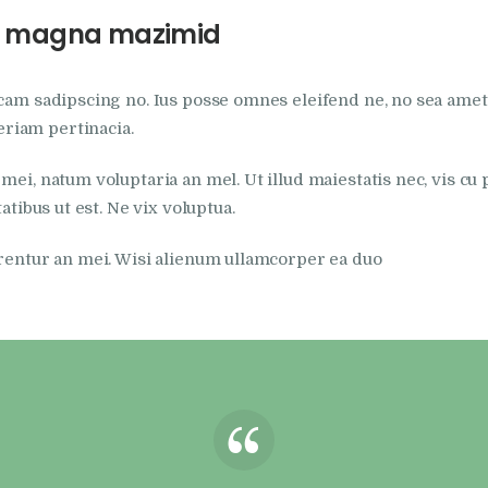
 us magna mazimid
cam sadipscing no. Ius posse omnes eleifend ne, no sea amet o
riam pertinacia.
mei, natum voluptaria an mel. Ut illud maiestatis nec, vis cu
atibus ut est. Ne vix voluptua.
rrentur an mei. Wisi alienum ullamcorper ea duo