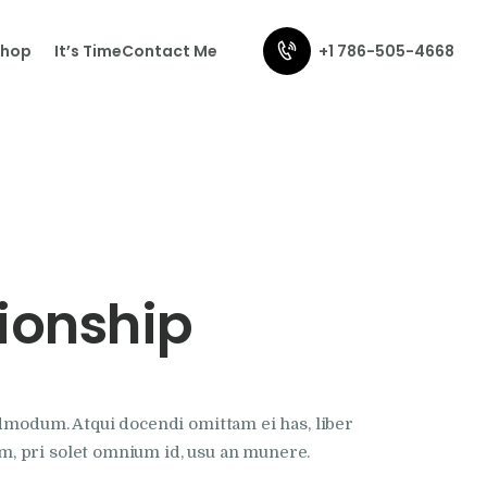
+1 786-505-4668
Shop
It’s Time
Contact Me
ionship
admodum. Atqui docendi omittam ei has, liber
m, pri solet omnium id, usu an munere.