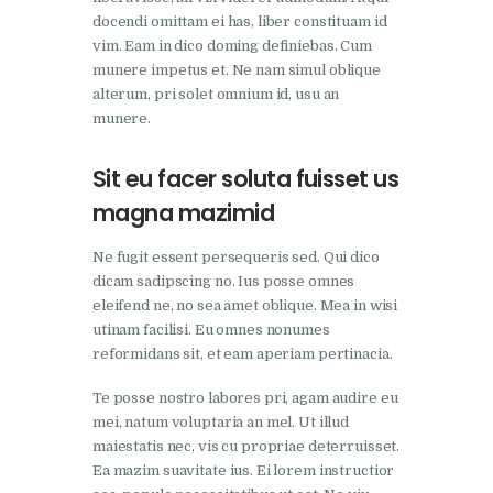
docendi omittam ei has, liber constituam id
vim. Eam in dico doming definiebas. Cum
munere impetus et. Ne nam simul oblique
alterum, pri solet omnium id, usu an
munere.
Sit eu facer soluta fuisset us
magna mazimid
Ne fugit essent persequeris sed. Qui dico
dicam sadipscing no. Ius posse omnes
eleifend ne, no sea amet oblique. Mea in wisi
utinam facilisi. Eu omnes nonumes
reformidans sit, et eam aperiam pertinacia.
Te posse nostro labores pri, agam audire eu
mei, natum voluptaria an mel. Ut illud
maiestatis nec, vis cu propriae deterruisset.
Ea mazim suavitate ius. Ei lorem instructior