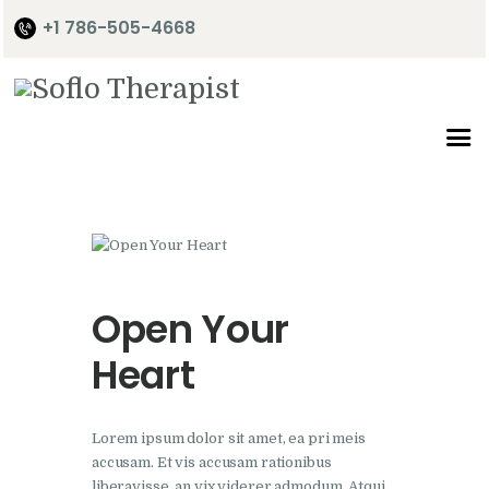
+1 786-505-4668
Home
About Me
Services
Shop
It’s Time
Open Your
Contact Me
Heart
Lorem ipsum dolor sit amet, ea pri meis
accusam. Et vis accusam rationibus
liberavisse, an vix viderer admodum. Atqui