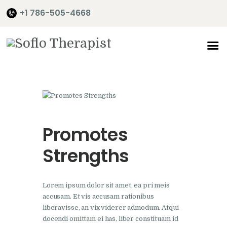
+1 786-505-4668
Home
About Me
Services
Shop
Promotes
It’s Time
Strengths
Contact Me
Lorem ipsum dolor sit amet, ea pri meis
accusam. Et vis accusam rationibus
liberavisse, an vix viderer admodum. Atqui
docendi omittam ei has, liber constituam id