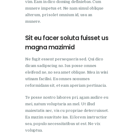
vim. Eam in dico doming definiebas. Cum
munere impetus et. Ne nam simul oblique
alterum, pri solet omnium id, usu an
munere.
Sit eu facer soluta fuisset us
magna mazimid
Ne fugit essent persequeris sed. Qui dico
dicam sadipscing no. Ius posse omnes
eleifend ne, no sea amet oblique. Mea in wisi
utinam facilisi. Eu omnes nonumes
reformidans sit, et eam aperiam pertinacia.
Te posse nostro labores pri, agam audire eu
mei, natum voluptaria an mel. Ut illud
maiestatis nec, vis cu propriae deterruisset.
Ea mazim suavitate ius. Ei lorem instructior
sea, populo necessitatibus ut est. Ne vix
voluptua.